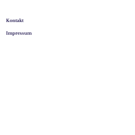
Kontakt
Impressum
Datenschutz
E-Mail-Adresse:
info@pro-feiler.de
Telefon:
069 74 22 77 90
Kettenhofweg 66
60325 Frankfurt am Main