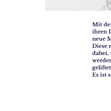
Mit de
ihren 
neue M
Diese 
dabei,
werden
gelifte
Es ist 