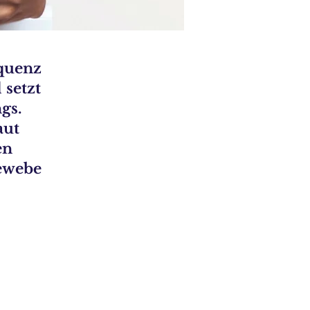
equenz
setzt
gs.
aut
en
Gewebe